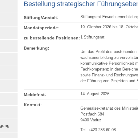
Bestel­lung strategi­scher Füh­rungseb
Stiftungsrat Erwachsenenbildun
Stiftung/Anstalt:
19. Oktober 2026 bis 18. Oktob
Mandatsperiode:
1 Stiftungsrat
zu bestellende Positionen:
Bemerkung:
Um das Profil des bestehenden S
wachsenenbildung zu vervollstän
kommunikative Persönlichkeit m
Fachkompetenz in den Bereiche
sowie Finanz- und Rechnungswes
der Führung von Projekten und S
14. August 2026
Meldefrist:
Kontakt:
Generalsekretariat des Ministeri
Postfach 684
9490 Vaduz
igung
Tel. +423 236 60 08